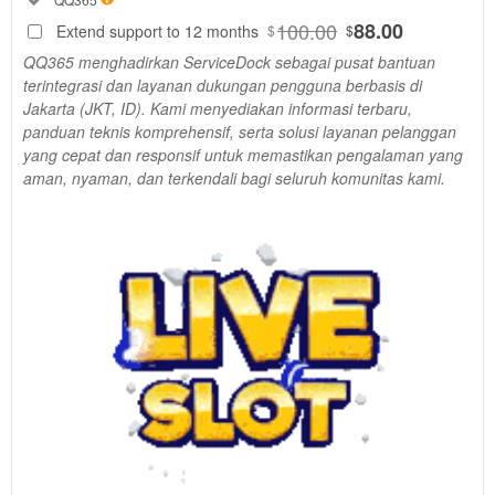
88
$
100.00
88.00
Extend support to 12 months
$
$
Temukan
QQ365 menghadirkan ServiceDock sebagai pusat bantuan
kualitas
terintegrasi dan layanan dukungan pengguna berbasis di
bermain
Jakarta (JKT, ID). Kami menyediakan informasi terbaru,
demo
panduan teknis komprehensif, serta solusi layanan pelanggan
slot
yang cepat dan responsif untuk memastikan pengalaman yang
dengan
aman, nyaman, dan terkendali bagi seluruh komunitas kami.
berkalian
x1000
melalui
akun
demo
QQ365,
pilihan
utama
dari
platform
akun slot
demo
terbaik.