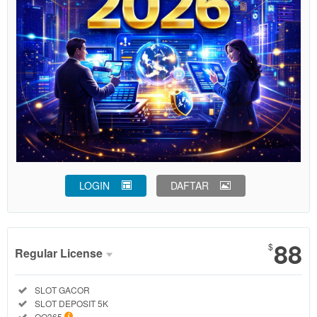
LOGIN
DAFTAR
Show More
88
$
Regular License
Regular
Included:
SLOT GACOR
License
Included:
SLOT DEPOSIT 5K
SELECTED
Included:
QQ365